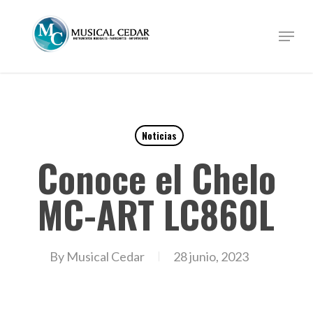
Skip
to
Menu
Close
main
Menu
content
Noticias
Conoce el Chelo
MC-ART LC860L
By
Musical Cedar
28 junio, 2023