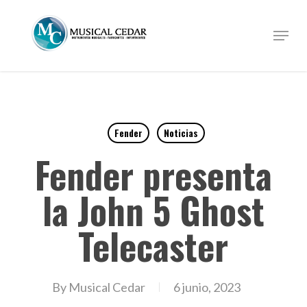
Skip
to
Menu
Close
main
Menu
content
Fender
Noticias
Fender presenta
la John 5 Ghost
Telecaster
By
Musical Cedar
6 junio, 2023