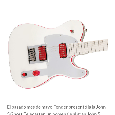
El pasado mes de mayo Fender presentó la la John
5 Ghost Telecaster, un homenaje al gran John 5,