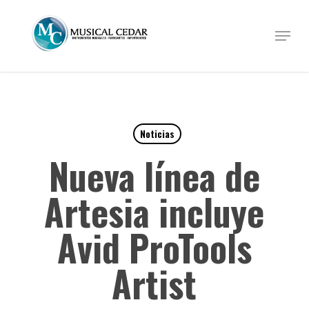
Skip
to
Menu
Close
main
Menu
content
Noticias
Nueva línea de
Artesia incluye
Avid ProTools
Artist