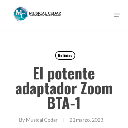
Skip
to
Menu
Close
main
Menu
content
Noticias
El potente
adaptador Zoom
BTA-1
By
Musical Cedar
21 marzo, 2023