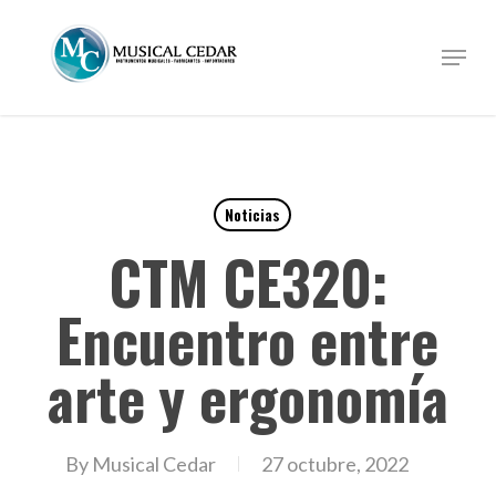
Skip
to
Menu
Close
main
Menu
content
Noticias
CTM CE320:
Encuentro entre
arte y ergonomía
By
Musical Cedar
27 octubre, 2022