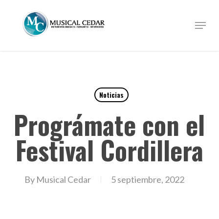
Skip
to
Menu
Close
main
Menu
content
Noticias
Prográmate con el
Festival Cordillera
By
Musical Cedar
5 septiembre, 2022