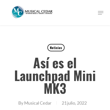
Skip
to
Menu
Close
main
Menu
content
Noticias
Así es el
Launchpad Mini
MK3
By
Musical Cedar
21 julio, 2022