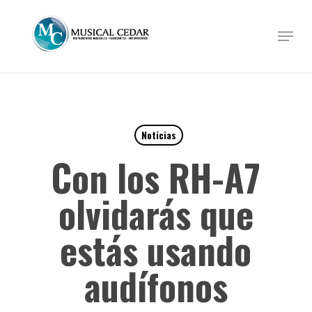
Skip
to
Menu
Close
main
Menu
content
Noticias
Con los RH-A7
olvidarás que
estás usando
audífonos