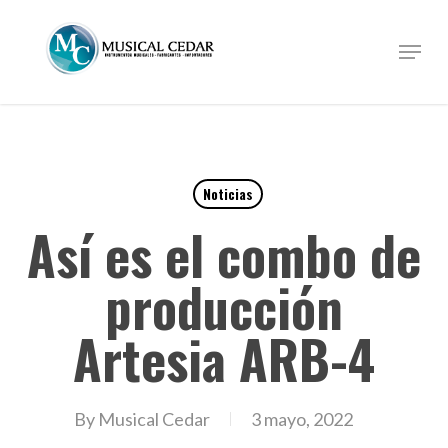
Skip
to
Menu
Close
main
Menu
content
Noticias
Así es el combo de
producción
Artesia ARB-4
By
Musical Cedar
3 mayo, 2022