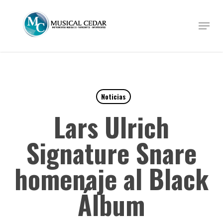
Skip
to
Menu
Close
main
Menu
content
Noticias
Lars Ulrich
Signature Snare
homenaje al Black
Álbum