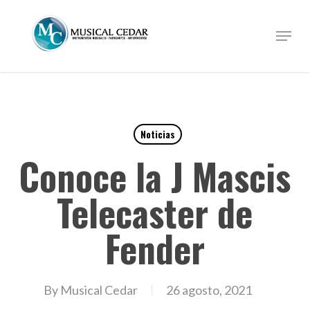
Skip
to
Menu
Close
main
Menu
content
Noticias
Conoce la J Mascis
Telecaster de
Fender
By
Musical Cedar
26 agosto, 2021