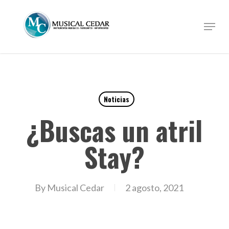
Skip
to
Menu
Close
main
Menu
content
Noticias
¿Buscas un atril
Stay?
By
Musical Cedar
2 agosto, 2021