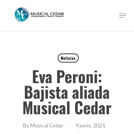
Skip
to
Menu
Close
main
Menu
content
Noticias
Eva Peroni:
Bajista aliada
Musical Cedar
By
Musical Cedar
9 junio, 2021