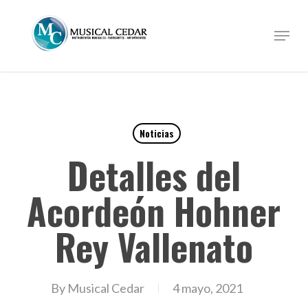
Skip
to
Menu
Close
main
Menu
content
Noticias
Detalles del
Acordeón Hohner
Rey Vallenato
By
Musical Cedar
4 mayo, 2021