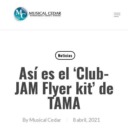
Skip
to
Menu
Close
main
Menu
content
Noticias
Así es el ‘Club-
JAM Flyer kit’ de
TAMA
By
Musical Cedar
8 abril, 2021