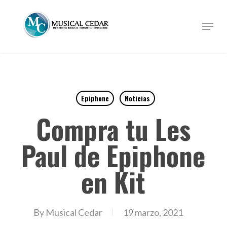
Skip
to
Menu
Close
main
Menu
content
Epiphone
Noticias
Compra tu Les
Paul de Epiphone
en Kit
By
Musical Cedar
19 marzo, 2021