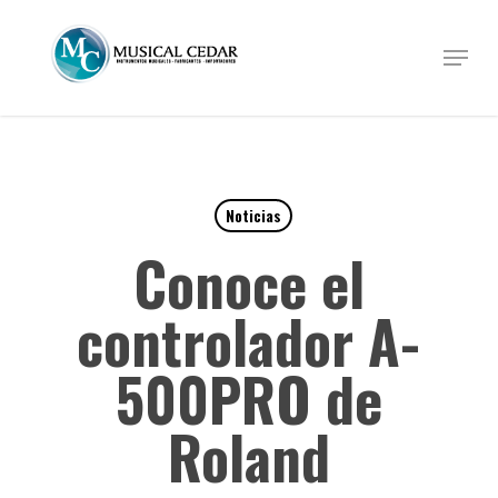
Skip
to
Menu
Close
main
Menu
content
Noticias
Conoce el
controlador A-
500PRO de
Roland