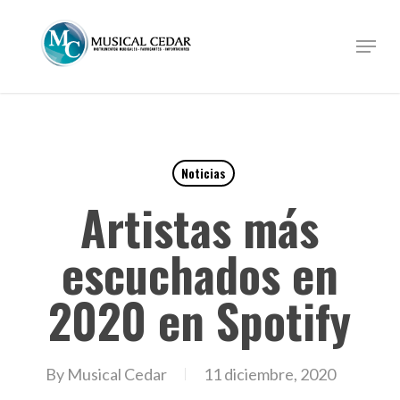
Skip
to
Menu
Close
main
Menu
content
Noticias
Artistas más
escuchados en
2020 en Spotify
By
Musical Cedar
11 diciembre, 2020