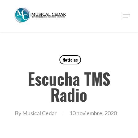
Skip
to
Menu
Close
main
Menu
content
Noticias
Escucha TMS
Radio
By
Musical Cedar
10 noviembre, 2020