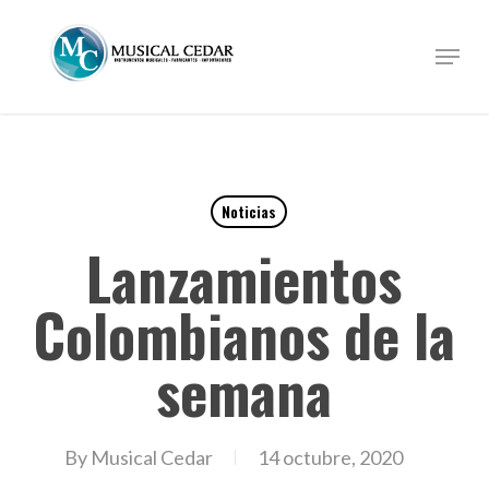
Skip
to
Menu
Close
main
Menu
content
Noticias
Lanzamientos
Colombianos de la
semana
By
Musical Cedar
14 octubre, 2020