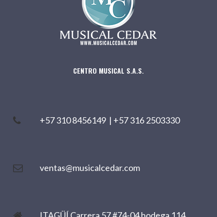
CENTRO MUSICAL S.A.S.
+57 310 8456149
|
+57 316 2503330
ventas@musicalcedar.com
ITAGÜÍ Carrera 57 #74-04 bodega 114,