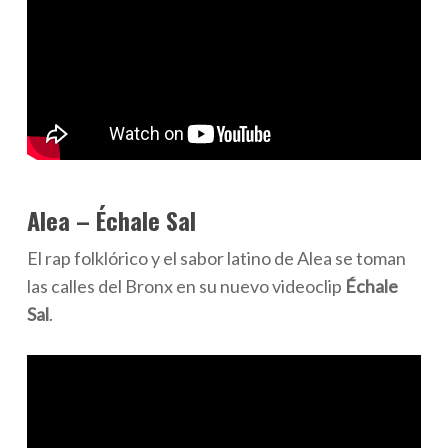
Alea – Échale Sal
El rap folklórico y el sabor latino de Alea se toman
las calles del Bronx en su nuevo videoclip
Échale
Sal
.