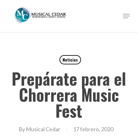
Skip
to
Menu
Close
main
Menu
content
Noticias
Prepárate para el
Chorrera Music
Fest
By
Musical Cedar
17 febrero, 2020