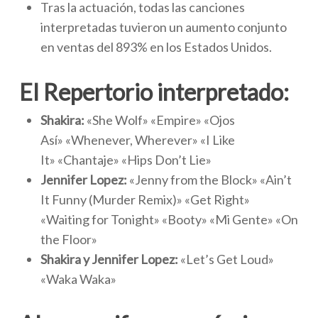
Tras la actuación, todas las canciones
interpretadas tuvieron un aumento conjunto
en ventas del 893% en los Estados Unidos.
El Repertorio interpretado:
Shakira:
«She Wolf» «Empire» «Ojos
Así» «Whenever, Wherever» «I Like
It» «Chantaje» «Hips Don’t Lie»
Jennifer Lopez:
«Jenny from the Block» «Ain’t
It Funny (Murder Remix)» «Get Right»
«Waiting for Tonight» «Booty» «Mi Gente» «On
the Floor»
Shakira y Jennifer Lopez:
«Let’s Get Loud»
«Waka Waka»