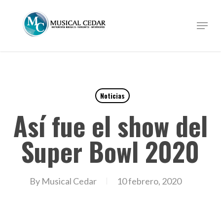
Skip
to
Menu
Close
main
Menu
content
Noticias
Así fue el show del
Super Bowl 2020
By
Musical Cedar
10 febrero, 2020