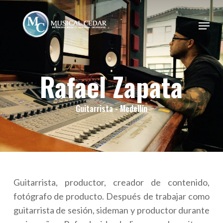
Skip
to
Menu
Close
main
Menu
content
Rafael Zapata
Guitarrista - Medellín
Guitarrista, productor, creador de contenido,
fotógrafo de producto. Después de trabajar como
guitarrista de sesión, sideman y productor durante